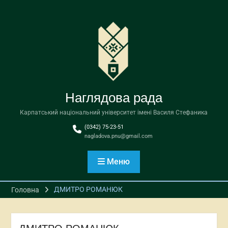
Перейти
до
вмісту
Наглядова рада
Карпатський національний університет імені Василя Стефаника
(0342) 75-23-51
nagladova.pnu@gmail.com
Меню
ДМИТРО РОМАНЮК
Головна