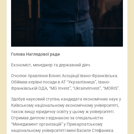
Голова Наглядової ради
Економіст, менеджер та державний діяч.
Очолює правління Бізнес Асоціації Івано-Франківська.
Обіймав керівні посади в АТ “Укрзалізниця”, Івано-
Франківській ОДА, “MG Invest”, “UkraineInvest”, “MORIS”.
Здобув науковий ступінь кандидата економічних наук у
Київському національному економічному університеті,
також вищу юридичну освіту у цьому ж університеті.
Отримав диплом з відзнакою за спеціальністю
“Менеджмент організацій” у Прикарпатському
національному університеті імені Василя Стефаника.